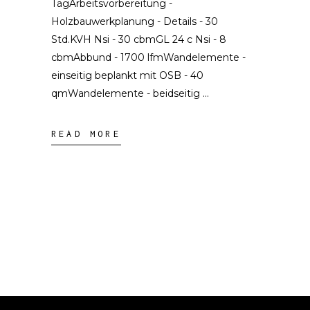
TagArbeitsvorbereitung -
Holzbauwerkplanung - Details - 30
Std.KVH Nsi - 30 cbmGL 24 c Nsi - 8
cbmAbbund - 1700 lfmWandelemente -
einseitig beplankt mit OSB - 40
qmWandelemente - beidseitig
READ MORE